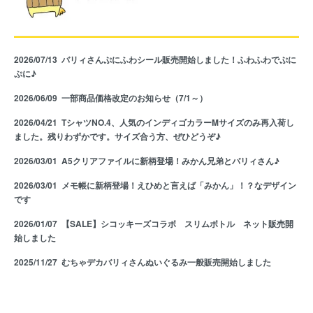
2026/07/13
バリィさんぷにふわシール販売開始しました！ふわふわでぷに
ぷに♪
2026/06/09
一部商品価格改定のお知らせ（7/1～）
2026/04/21
TシャツNO.4、人気のインディゴカラーMサイズのみ再入荷し
ました。残りわずかです。サイズ合う方、ぜひどうぞ♪
2026/03/01
A5クリアファイルに新柄登場！みかん兄弟とバリィさん♪
2026/03/01
メモ帳に新柄登場！えひめと言えば「みかん」！？なデザイン
です
2026/01/07
【SALE】シコッキーズコラボ スリムボトル ネット販売開
始しました
2025/11/27
むちゃデカバリィさんぬいぐるみ一般販売開始しました