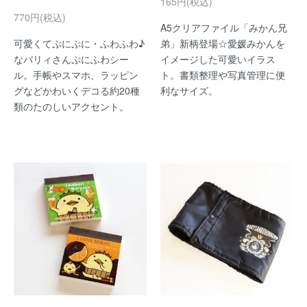
165円(税込)
770円(税込)
A5クリアファイル「みかん兄
可愛くてぷにぷに・ふわふわ♪
弟」新柄登場☆愛媛みかんを
なバリィさんぷにふわシー
イメージした可愛いイラス
ル。手帳やスマホ、ラッピン
ト。書類整理や写真管理に便
グなどかわいくデコる約20種
利なサイズ。
類のたのしいアクセント。