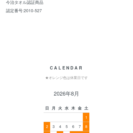
今治タオル認証商品
認定番号:2010-527
CALENDAR
★オレンジ色は休業日です
2026年8月
日
月
火
水
木
金
土
1
2
3
4
5
6
7
8