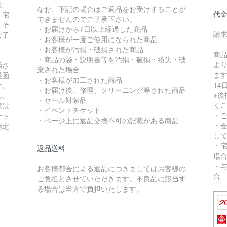
は、
なお、下記の場合はご返品をお受けすることが
代
、宅
できませんのでご了承下さい。
。そ
・お届けから7日以上経過した商品
請求
ご了
・お客様が一度ご使用になられた商品
・お客様が汚損・破損された商品
商
・商品の袋・説明書等を汚損・破損・紛失・破
よ
函さ
棄された場合
ま
投函
・お客様が加工された商品
14
す。
・お届け後、修理、クリーニング等された商品
※
ん。
・セール対象品
く
償は
・イベントチケット
・ご
ケッ
・ページ上に返品交換不可の記載がある商品
・
指定
し
・
返品送料
場
・
お客様都合による返品につきましてはお客様の
合
ご負担とさせていただきます。不良品に該当す
る場合は当方で負担いたします。