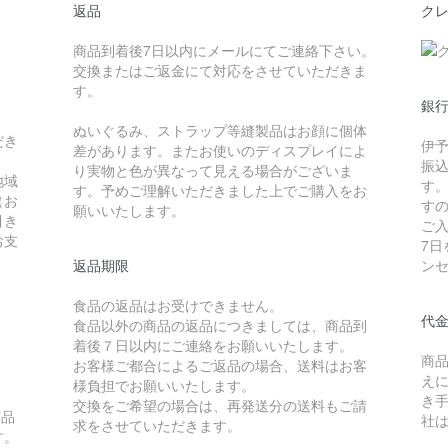
返品
ク
商品到着後7日以内にメールにてご連絡下さい。
交換またはご返金にて対応をさせていただきま
す。
銀
ぬいぐるみ、ストラップ等縫製品はお顔に個体
だき
伊
差があります。またお使いのディスプレイによ
振
り実物と色が異なって見える場合がございま
地域
す
す。予めご理解いただきました上でご購入をお
（お
す
願いいたします。
引き
ご
お支
7
返品期限
ン
食品の返品はお受けできません。
代金
食品以外の商品の返品につきましては、商品到
着後７日以内にご連絡をお願いいたします。
商
お客様ご都合によるご返品の場合、送料はお客
え
様負担でお願いいたします。
き手
交換をご希望の場合は、再発送分の送料もご請
商品
社
求をさせていただきます。
す。